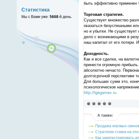
быть эффективно применен т
Статистика
Торговая стратегия.
Мы с Вами уже:
5668
-й день.
Существует множество разли
оказаться безуспешными или
но и убытки. Не существует 
дело с возникающими в резу
наш капитал от его потери. 
Доходность.
Как и все сделки, на валютн
принести огромную прибыль. 
абсолютно нечасто. Первона
долгосрочной перспективе т
Для больших сумм это, коне
психологическое напряжение
http://lgegames.ru
(голосов: 0)
А также:
Продажа игровых скинов 
Стратегии ставок на спо
Как зарегистрировать д