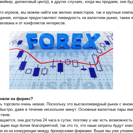
мейкер, дилинговый центр), в других случаях, когда мы продаем, они бу
о игроков, мы можем найти как мелких инвесторов, так и крупные компа
ения, которые предоставляют ликвидность на валютном рынке, также 
ахована и от конфликтов интересов.
овли на форекс?
ь торговли очень низкая. Поскольку это высоколиквидный рынок с множе
 быстро, даже в течение нескольких минут. Основные валютные пары име
ством.
ащается, она доступна 24 часа в сутки, поэтому у нас есть возможность
ацию еще более благоприятной, так это то, что наши затраты будут зна
и из-за конкуренции между брокерскими фирмами. Выше мы уже упомина