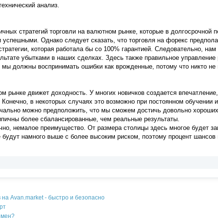
ехнический анализ.
чных стратегий торговли на валютном рынке, которые в долгосрочной п
 успешными. Однако следует сказать, что торговля на форекс предпола
стратегии, которая работала бы со 100% гарантией. Следовательно, на
льтате убытками в наших сделках. Здесь также правильное управление
И мы должны воспринимать ошибки как врожденные, потому что никто не
ом рынке движет доходность. У многих новичков создается впечатление,
Конечно, в некоторых случаях это возможно при постоянном обучении и 
чально можно предположить, что мы сможем достичь довольно хороших 
ипичны более сбалансированные, чем реальные результаты.
чно, немалое преимущество. От размера столицы здесь многое будет за
 будут намного выше с более высоким риском, поэтому процент шансов 
на Avan.market - быстро и безопасно
рт
омен?