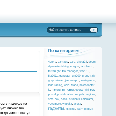
По категориям
,
,
,
,
,
4story
carnage
cars
cheat24
doom
,
,
,
dynamite-fishing
eragon
farmfrenz
,
,
,
ferrari-gt2
fifa-manager
fifa2010
,
,
,
,
fifa2011
gangstar
gm200
grand-rally
,
,
,
graphviewer
jimm-aspro
ko-legends
,
,
,
lada-racing
locid
Mario
microcopter-
,
,
mmorpg
,
,
,
lg
mmorg
opera-mini
petz
,
,
,
,
postal
postal-babes
rappelz
regions
,
,
,
sms-box
sonic
students-calculator
гом в надежде на
,
,
,
vocamore
wapalta
аська
гаджеты
вует множество
,
,
,
квесты
сайт
ферма
иногда имеют статус