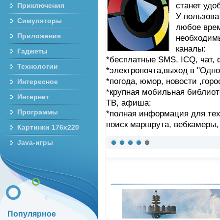
станет удо
Приключения
У пользова
Симуляторы
любое врем
Приложения
необходим
каналы:
Гаджеты
*бесплатные SMS, ICQ, чат,
Технологии
*электропочта,выход в "Однок
*погода, юмор, новости ,гор
Интересное
*крупная мобильная библиот
Интернет
ТВ, афиша;
Программы
*полная информация для тех 
поиск маршрута, вебкамеры,
Картинки 176x220
Java-игры
Популярное