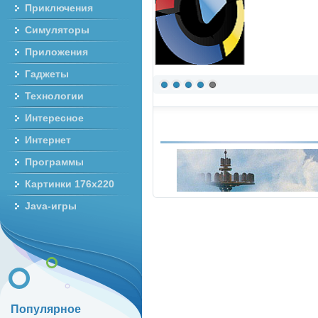
Приключения
Симуляторы
Приложения
Гаджеты
Технологии
Интересное
Интернет
Программы
Картинки 176x220
Java-игры
Популярное