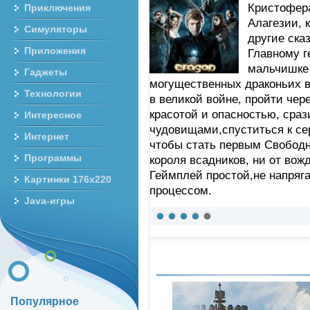
Кристофер
Приключения
Алагезии, 
Симуляторы
другие ска
Приложения
Главному г
мальчишке 
Гаджеты
могущественных драконьих в
Технологии
в великой войне, пройти че
красотой и опасностью, сраз
Интересное
чудовищами,спуститься к сер
Интернет
чтобы стать первым Свобод
Программы
короля всадников, ни от вож
Геймплей простой,не напря
Картинки 176x220
процессом.
Java-игры
Популярное