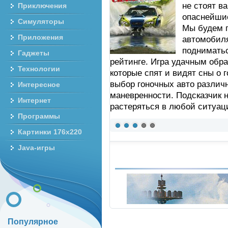
не стоят в
Приключения
опаснейшие
Симуляторы
Мы будем г
Приложения
автомобиля
подниматьс
Гаджеты
рейтинге. Игра удачным обра
Технологии
которые спят и видят сны о 
выбор гоночных авто различ
Интересное
маневренности. Подсказчик н
Интернет
растеряться в любой ситуац
Программы
Картинки 176x220
Java-игры
Популярное