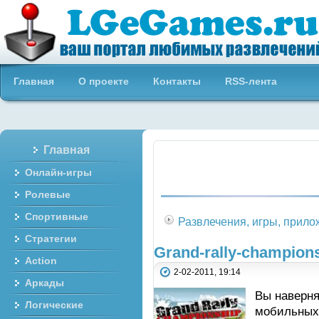
Бесплатные онлайн игры
Главная
О проекте
Контакты
RSS-лента
Главная
Онлайн-игры
Ролевые
Спортивные
Развлечения, игры, прил
Стратегии
Grand-rally-champion
Action
2-02-2011, 19:14
Аркады
Вы наверня
Логические
мобильных 