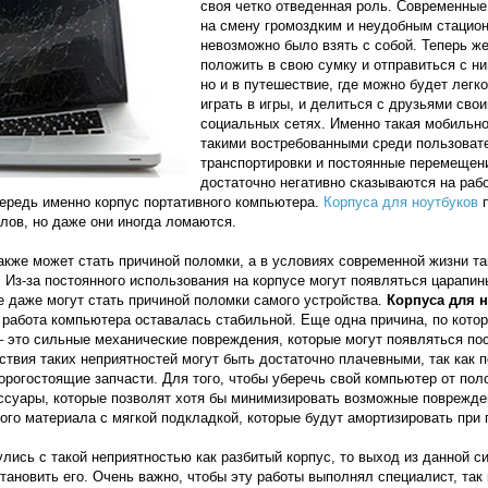
своя четко отведенная роль. Современные
на смену громоздким и неудобным стацио
невозможно было взять с собой. Теперь ж
положить в свою сумку и отправиться с ни
но и в путешествие, где можно будет легк
играть в игры, и делиться с друзьями св
социальных сетях. Именно такая мобильно
такими востребованными среди пользоват
транспортировки и постоянные перемещени
достаточно негативно сказываются на рабо
ередь именно корпус портативного компьютера.
Корпуса для ноутбуков
п
лов, но даже они иногда ломаются.
акже может стать причиной поломки, а в условиях современной жизни та
 Из-за постоянного использования на корпусе могут появляться царапин
е даже могут стать причиной поломки самого устройства.
Корпуса для 
работа компьютера оставалась стабильной. Еще одна причина, по кото
– это сильные механические повреждения, которые могут появляться п
ствия таких неприятностей могут быть достаточно плачевными, так как 
дорогостоящие запчасти. Для того, чтобы уберечь свой компьютер от по
суары, которые позволят хотя бы минимизировать возможные поврежде
ого материала с мягкой подкладкой, которые будут амортизировать при 
лись с такой неприятностью как разбитый корпус, то выход из данной с
тановить его. Очень важно, чтобы эту работы выполнял специалист, так