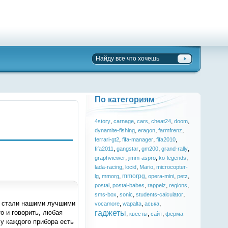
По категориям
,
,
,
,
,
4story
carnage
cars
cheat24
doom
,
,
,
dynamite-fishing
eragon
farmfrenz
,
,
,
ferrari-gt2
fifa-manager
fifa2010
,
,
,
,
fifa2011
gangstar
gm200
grand-rally
,
,
,
graphviewer
jimm-aspro
ko-legends
,
,
,
lada-racing
locid
Mario
microcopter-
,
,
mmorpg
,
,
,
lg
mmorg
opera-mini
petz
,
,
,
,
postal
postal-babes
rappelz
regions
,
,
,
sms-box
sonic
students-calculator
а стали нашими лучшими
,
,
,
vocamore
wapalta
аська
гаджеты
о и говорить, любая
,
,
,
квесты
сайт
ферма
 у каждого прибора есть