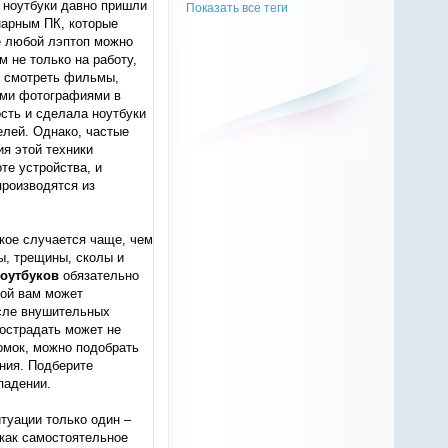
 ноутбуки давно пришли
Показать все теги
нарным ПК, которые
е любой лэптоп можно
м не только на работу,
о смотреть фильмы,
оими фотографиями в
сть и сделала ноутбуки
елей. Однако, частые
я этой техники
те устройства, и
роизводятся из
кое случается чаще, чем
ы, трещины, сколы и
ноутбуков
обязательно
рой вам может
осле внушительных
пострадать может не
ломок, можно подобрать
ния. Подберите
падении.
итуации только один –
 как самостоятельное