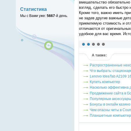
вмешательство обязательно 
взгляд, сделать его быстро
Статистика
Кроме того, важно иметь пр
Мы с Вами уже:
5667
-й день.
не задев другие важные дет
приемлемую стоимость и от
отличаются от оригинальных
удобное для вас время.
Исто
(голосов: 1)
А также:
Распространенные неи
Что выбрать: стационар
Lenovo IdeaTab A2109 1
Купить компьютер
Насколько эффективна 
Продвижение сайта в G
Популярные аксессуары
Бонусы в онлайн казино
Чем опасны читы в Counte
Планшетные компьюте