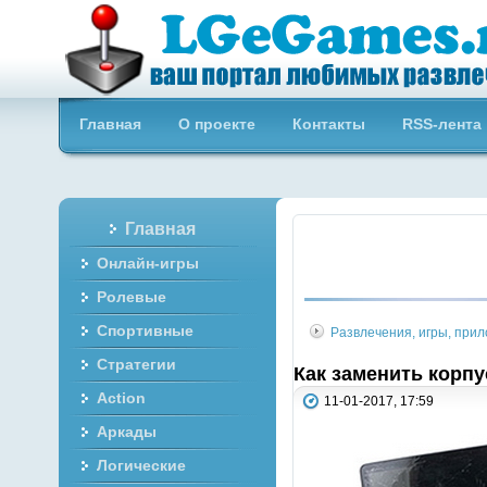
Бесплатные онлайн игры
Главная
О проекте
Контакты
RSS-лента
Главная
Онлайн-игры
Ролевые
Спортивные
Развлечения, игры, при
Стратегии
Как заменить корпу
Action
11-01-2017, 17:59
Аркады
Логические