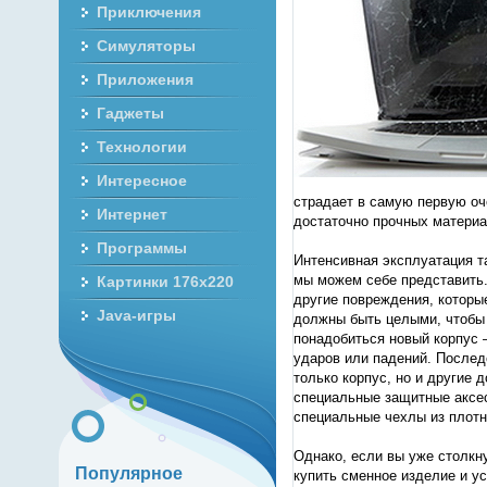
Приключения
Симуляторы
Приложения
Гаджеты
Технологии
Интересное
страдает в самую первую оч
Интернет
достаточно прочных материа
Программы
Интенсивная эксплуатация т
мы можем себе представить.
Картинки 176x220
другие повреждения, которы
Java-игры
должны быть целыми, чтобы 
понадобиться новый корпус 
ударов или падений. Послед
только корпус, но и другие 
специальные защитные аксес
специальные чехлы из плотн
Однако, если вы уже столкну
Популярное
купить сменное изделие и ус