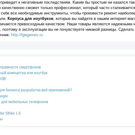
приведет к негативным последствиям. Каким бы простым ни казался так
 и качественно сможет только профессионал, который часто сталкиваетс
и себе все необходимые инструменты, чтобы произвести ремонт наиболе
али.
Корпуса для ноутбуков
, которые вы найдете в нашем интернет-маг
личаются превосходным качеством. Наши товары являются надежными и
, поэтому в эксплуатации вы не почувствуете никакой разницы. Сделать
чник:
http://lgegames.ru
справности смартфонов
ный компьютер или ноутбук
6GB
для бизнеса разработка веб приложений?
oogle
 для мобильных телефонов
r Strike 1.6
ры