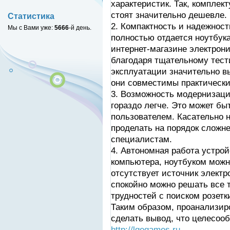
характеристик. Так, компле
стоят значительно дешевле.
Статистика
2. Компактность и надежнос
Мы с Вами уже:
5666
-й день.
полностью отдается ноутбук
интернет-магазине электрон
благодаря тщательному тест
эксплуатации значительно в
они совместимы практически
3. Возможность модернизаци
гораздо легче. Это может б
пользователем. Касательно 
проделать на порядок сложне
специалистам.
4. Автономная работа устрой
компьютера, ноутбуком можн
отсутствует источник электро
спокойно можно решать все 
трудностей с поиском розетк
Таким образом, проанализиро
сделать вывод, что целесооб
http://lgegames.ru