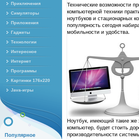
Приключения
Технические возможности пр
компьютерной техники практ
Симуляторы
ноутбуков и стационарных 
Приложения
популярность сегодня набир
мобильности и удобства.
Гаджеты
Технологии
Интересное
Интернет
Программы
Картинки 176x220
Java-игры
Ноутбук, имеющий такие же 
компьютер, будет стоить дор
производительности системы
Популярное