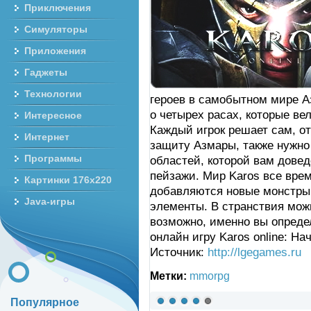
Приключения
Симуляторы
Приложения
Гаджеты
Технологии
героев в самобытном мире А
о четырех расах, которые ве
Интересное
Каждый игрок решает сам, от
Интернет
защиту Азмары, также нужно 
Программы
областей, которой вам дове
пейзажи. Мир Karos все врем
Картинки 176x220
добавляются новые монстры,
Java-игры
элементы. В странствия мож
возможно, именно вы определ
онлайн игру Karos online: Н
Источник:
http://lgegames.ru
Метки:
mmorpg
Популярное