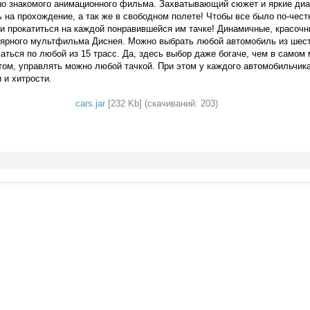
о знакомого анимационного фильма. Захватывающий сюжет и яркие диа
ь на прохождение, а так же в свободном полете! Чтобы все было по-чест
и прокатиться на каждой понравившейся им тачке! Динамичные, красочн
ярного мультфильма Диснея. Можно выбрать любой автомобиль из шест
аться по любой из 15 трасс. Да, здесь выбор даже богаче, чем в самом 
ом, управлять можно любой тачкой. При этом у каждого автомобильчика
 и хитрости.
cars.jar
[232 Kb] (cкачиваний: 203)
p