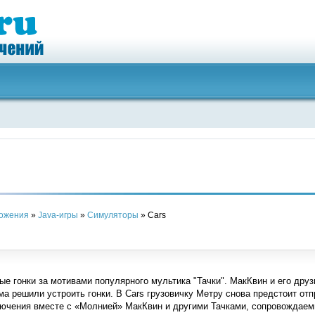
ложения
»
Java-игры
»
Симуляторы
» Cars
ые гонки за мотивами популярного мультика "Тачки". МакКвин и его дру
а решили устроить гонки. В Cars грузовичку Метру снова предстоит отп
ючения вместе с «Молнией» МакКвин и другими Тачками, сопровождае