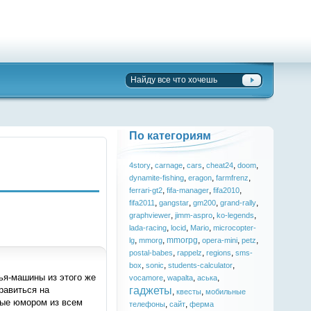
По категориям
,
,
,
,
,
4story
carnage
cars
cheat24
doom
,
,
,
dynamite-fishing
eragon
farmfrenz
,
,
,
ferrari-gt2
fifa-manager
fifa2010
,
,
,
,
fifa2011
gangstar
gm200
grand-rally
,
,
,
graphviewer
jimm-aspro
ko-legends
,
,
,
lada-racing
locid
Mario
microcopter-
,
,
mmorpg
,
,
,
lg
mmorg
opera-mini
petz
,
,
,
postal-babes
rappelz
regions
sms-
,
,
,
box
sonic
students-calculator
зья-машины из этого же
,
,
,
vocamore
wapalta
аська
гаджеты
равиться на
,
,
квесты
мобильные
мые юмором из всем
,
,
телефоны
сайт
ферма