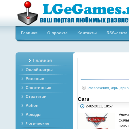
Бесплатные онлайн игры
Главная
О проекте
Контакты
RSS-лента
Главная
Онлайн-игры
Ролевые
Спортивные
Развлечения, игры, при
Стратегии
Cars
Action
2-02-2011, 18:57
Аркады
Улетн
фильм
Логические
прикл