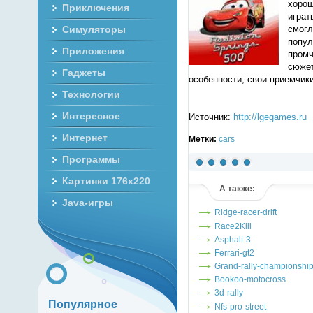
хорош
Приключения
играт
смогл
Симуляторы
попул
Приложения
промч
сюжет
Гаджеты
особенности, свои приемчики
Технологии
Интересное
Источник:
http://lgegames.ru
Интернет
Метки:
cars
Программы
(голосов: 4)
Картинки 176x220
А также:
Java-игры
Ridge-racer-drift
Race2Kill
Asphalt-3
Ferrari-gt2
Grand-rally-championshi
Bookoo-motocross
3d-rally
Популярное
Nfs-pro-street