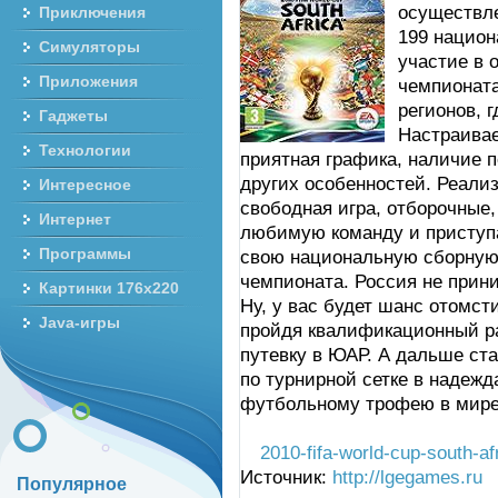
осуществле
Приключения
199 национ
Симуляторы
участие в 
Приложения
чемпионата
регионов, 
Гаджеты
Настраивае
Технологии
приятная графика, наличие 
других особенностей. Реали
Интересное
свободная игра, отборочные, 
Интернет
любимую команду и приступа
Программы
свою национальную сборную
чемпионата. Россия не прин
Картинки 176x220
Ну, у вас будет шанс отомс
Java-игры
пройдя квалификационный ра
путевку в ЮАР. А дальше ст
по турнирной сетке в надежд
футбольному трофею в мире
2010-fifa-world-cup-south-afr
Источник:
http://lgegames.ru
Популярное