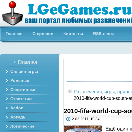
Бесплатные онлайн игры
Главная
О проекте
Контакты
RSS-лента
Главная
Онлайн-игры
Ролевые
Спортивные
Развлечения, игры, прил
2010-fifa-world-cup-south-af
Стратегии
Action
2010-fifa-world-cup-so
Аркады
2-02-2011, 10:34
Логические
Ещё один 