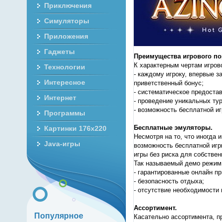
Приключения
Симуляторы
Приложения
Гаджеты
Преимущества игрового пор
К характерным чертам игров
Технологии
- каждому игроку, впервые 
Интересное
приветственный бонус;
- систематическое предоста
Интернет
- проведение уникальных ту
- возможность бесплатной иг
Программы
Бесплатные эмуляторы.
Картинки 176x220
Несмотря на то, что иногда 
Java-игры
возможность бесплатной иг
игры без риска для собстве
Так называемый демо режим 
- гарантированные онлайн п
- безопасность отдыха;
- отсутствие необходимости 
Ассортимент.
Популярное
Касательно ассортимента, п