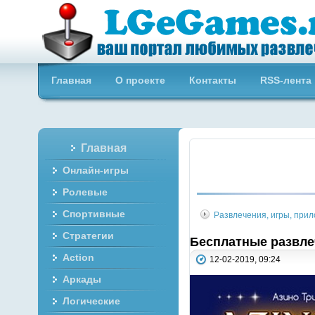
Бесплатные онлайн игры
Главная
О проекте
Контакты
RSS-лента
Главная
Онлайн-игры
Ролевые
Спортивные
Развлечения, игры, при
Стратегии
Бесплатные развлеч
Action
12-02-2019, 09:24
Аркады
Логические