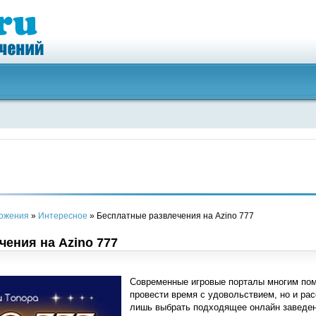
ложения
»
Интересное
» Бесплатные развлечения на Azino 777
ения на Azino 777
Современные игровые порталы многим пом
провести время с удовольствием, но и ра
лишь выбрать подходящее онлайн заведе