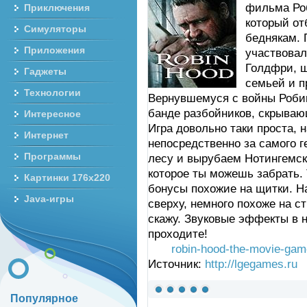
фильма Роб
Приключения
который от
Симуляторы
беднякам. 
Приложения
участвовал
Голдфри, ш
Гаджеты
семьей и п
Технологии
Вернувшемуся с войны Робин
банде разбойников, скрывающ
Интересное
Игра довольно таки проста, 
Интернет
непосредственно за самого 
Программы
лесу и вырубаем Нотингемск
которое ты можешь забрать. 
Картинки 176x220
бонусы похожие на щитки. На
Java-игры
сверху, немного похоже на с
скажу. Звуковые эффекты в 
проходите!
robin-hood-the-movie-gam
Источник:
http://lgegames.ru
Популярное
(голосов: 7)