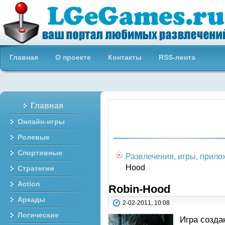
Бесплатные онлайн игры
Главная
О проекте
Контакты
RSS-лента
Главная
Онлайн-игры
Ролевые
Спортивные
Развлечения, игры, прил
Hood
Стратегии
Action
Robin-Hood
Аркады
2-02-2011, 10:08
Логические
Игра созда