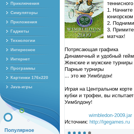
теннисного
Приключения
1. Начните
Симуляторы
юниорском
Приложения
2. Подними
3. Примите
Гаджеты
матчах!
Технологии
Потрясающая графика
Интересное
Динамичный и удобный гей
Интернет
Женские и мужские турниры
Программы
Парные турниры
... это же Уимблдон!
Картинки 176x220
Java-игры
Играя на Центральном корте
кубки и трофеи, вы испытае
Уимблдону!
wimbledon-2009.jar
Источник:
http://lgegames.ru
Популярное