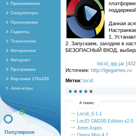
платформе
Приключения
поддержкой
Симуляторы
Приложения
Данная ася
Настраива
Гаджеты
1. Устанавл
Технологии
2. Запускаем, заходим в нас
БЕЗОПАСНЫЙ ВХОД, выбирае
Интересное
Интернет
locid_qip.jar
[432
Программы
Источник:
http://lgegames.ru
Картинки 176x220
Метки:
locid
Java-игры
(голосов: 10)
А также:
Locid_0.1.1
LocID GM200 Edition v2.0
Jimm Aspro
Популярное
Opera Mini 4.2